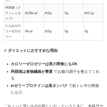
ン）
蒟蒻畑（ク
ラッシュタ
約25kcal
約6g
0g
約0.1g
イプ）
たらみカロ
リーゼロゼ
0kcal
約5g
0g
0g
リー
✔
ダイエットにおすすめな理由
カロリーゼロゼリーは夜の間食にもOK
蒟蒻畑は食物繊維が豊富
でお腹の調子を整えてくれ
る
inゼリープロテインは高タンパク
で筋トレ中の間食
にも◎
「ちょっと甘いものが欲しいな」というときに、
カロリー