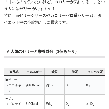
「甘いものを食べたいけど、カロリーが気になる…」とい
う人には
ゼリー
がおすすめ！
特に、
inゼリーシリーズやカロリーゼロ系ゼリー
は、ダ
イエット中の小腹満たしに最適です。
✔ 人気のゼリーと栄養成分（1個あたり）
商品名
エネルギー
糖質
脂質
タンパク質
inゼリー
（エネルギ
約180kcal
約45g
0g
0g
ー）
inゼリー
（プロテイ
約90kcal
約6g
0g
約10g