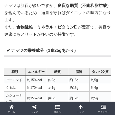
ナッツは脂質が多いですが、
良質な脂質（不飽和脂肪酸）
を含んでいるため、適量を守ればダイエットの味方になり
ます。
また、
食物繊維・ミネラル・ビタミンE
が豊富で、美容や
健康にもメリットが多いのが特徴です。
✔ ナッツの栄養成分（1食25gあたり）
種類
エネルギー
糖質
脂質
タンパク質
アーモンド
約150kcal
約2g
約13g
約5g
くるみ
約170kcal
約1g
約16g
約4g
カシューナ
約155kcal
約8g
約12g
約5g
ッツ
ホーム
シェア
目次へ
トップ
サイドバー