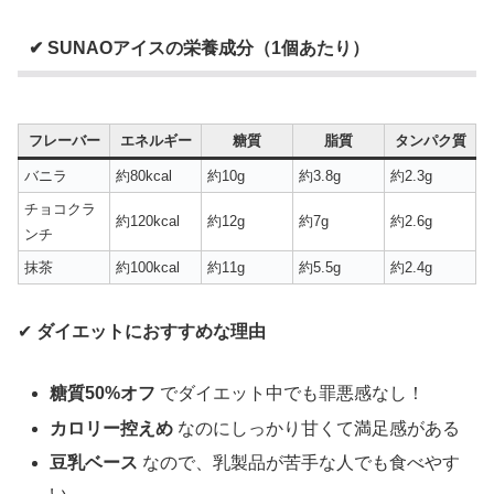
✔ SUNAOアイスの栄養成分（1個あたり）
フレーバー
エネルギー
糖質
脂質
タンパク質
バニラ
約80kcal
約10g
約3.8g
約2.3g
チョコクラ
約120kcal
約12g
約7g
約2.6g
ンチ
抹茶
約100kcal
約11g
約5.5g
約2.4g
✔
ダイエットにおすすめな理由
糖質50%オフ
でダイエット中でも罪悪感なし！
カロリー控えめ
なのにしっかり甘くて満足感がある
豆乳ベース
なので、乳製品が苦手な人でも食べやす
い