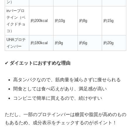
ン）
inバープロ
テイン（ベ
約200kcal
約10g
約8g
約15g
イクドチョ
コ）
UHAプロテ
約180kcal
約9g
約6g
約20g
インバー
✔
ダイエットにおすすめな理由
高タンパクなので、筋肉量を減らさずに痩せられる
間食としては食べ応えがあり、満足感が高い
コンビニで簡単に買えるので、続けやすい
ただし、一部のプロテインバーは糖質や脂質が高めのもの
もあるため、成分表示をチェックするのがポイント！