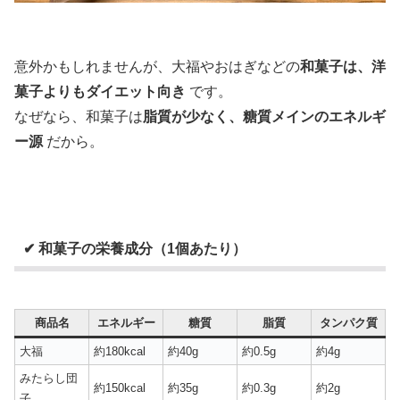
意外かもしれませんが、大福やおはぎなどの
和菓子は、洋
菓子よりもダイエット向き
です。
なぜなら、和菓子は
脂質が少なく、糖質メインのエネルギ
ー源
だから。
✔ 和菓子の栄養成分（1個あたり）
商品名
エネルギー
糖質
脂質
タンパク質
大福
約180kcal
約40g
約0.5g
約4g
みたらし団
約150kcal
約35g
約0.3g
約2g
子