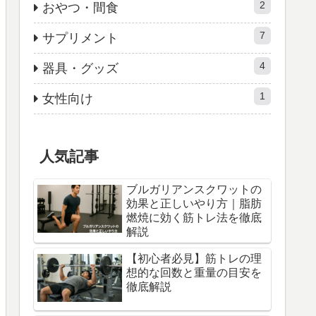
2
おやつ・間食
7
サプリメント
4
器具・グッズ
1
女性向け
人気記事
ブルガリアンスクワットの
効果と正しいやり方｜脂肪
燃焼に効く筋トレ法を徹底
解説
【初心者必見】筋トレの理
想的な回数と重量の目安を
徹底解説