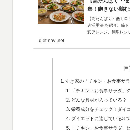
【高たんぱく・低
集！飽きない鶏む
【高たんぱく・低カロ
肉活用法 を紹介。筋
変アレンジ、簡単レシ
diet-navi.net
目
すき家の「チキン・お食事サ
「チキン・お食事サラダ」
どんな具材が入っている？
栄養成分をチェック！ダイ
ダイエットに適している3つ
「チキン・お食事サラダ」