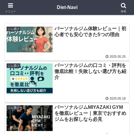
8か月で10kg減！筋トレ＋食事管理で健康的に痩せる方法
Diet-Navi
メニュー
検索
パーソナルジム体験レビュー｜初
ジム選び
心者でも安心できた5つの理由
2025.05.25
パーソナルジムの口コミ・評判を
ジム選び
徹底比較！失敗しない選び方も紹
介
2025.05.18
パーソナルジムMIYAZAKI GYM
ジム選び
を徹底レビュー｜東京でおすすめ
ジムをお探しなら必見