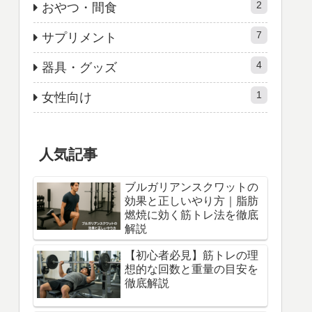
2
おやつ・間食
7
サプリメント
4
器具・グッズ
1
女性向け
人気記事
ブルガリアンスクワットの
効果と正しいやり方｜脂肪
燃焼に効く筋トレ法を徹底
解説
【初心者必見】筋トレの理
想的な回数と重量の目安を
徹底解説