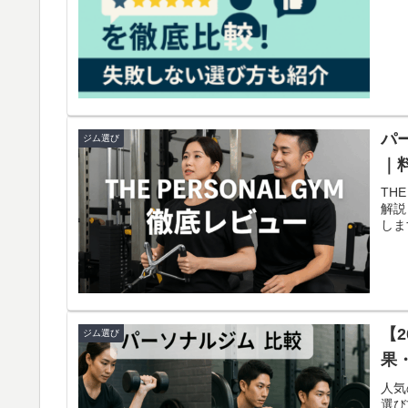
パー
ジム選び
｜
TH
解説
しま
【
ジム選び
果
人気
選び