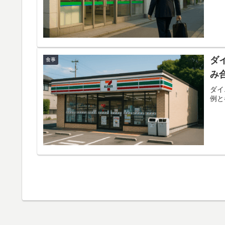
ダ
食事
み
ダイ
例と