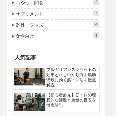
2
おやつ・間食
7
サプリメント
4
器具・グッズ
1
女性向け
人気記事
ブルガリアンスクワットの
効果と正しいやり方｜脂肪
燃焼に効く筋トレ法を徹底
解説
【初心者必見】筋トレの理
想的な回数と重量の目安を
徹底解説