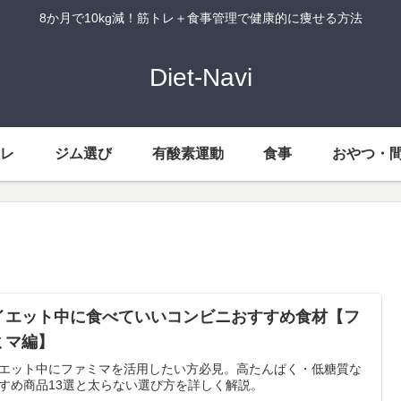
8か月で10kg減！筋トレ＋食事管理で健康的に痩せる方法
Diet-Navi
トレ
ジム選び
有酸素運動
食事
おやつ・
イエット中に食べていいコンビニおすすめ食材【フ
ミマ編】
エット中にファミマを活用したい方必見。高たんぱく・低糖質な
すめ商品13選と太らない選び方を詳しく解説。